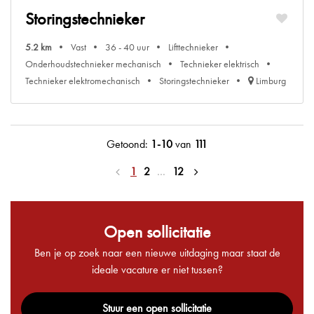
Storingstechnieker
5.2 km
Vast
36 - 40 uur
Lifttechnieker
Onderhoudstechnieker mechanisch
Technieker elektrisch
Technieker elektromechanisch
Storingstechnieker
Limburg
Getoond:
1-10
van
111
1
2
…
12
Open sollicitatie
Ben je op zoek naar een nieuwe uitdaging maar staat de
ideale vacature er niet tussen?
Stuur een open sollicitatie