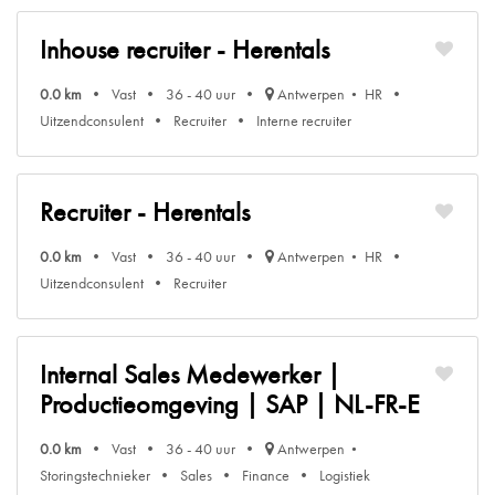
Inhouse recruiter - Herentals
0.0 km
Vast
36 - 40 uur
Antwerpen
HR
Uitzendconsulent
Recruiter
Interne recruiter
Recruiter - Herentals
0.0 km
Vast
36 - 40 uur
Antwerpen
HR
Uitzendconsulent
Recruiter
Internal Sales Medewerker |
Productieomgeving | SAP | NL-FR-E
0.0 km
Vast
36 - 40 uur
Antwerpen
Storingstechnieker
Sales
Finance
Logistiek