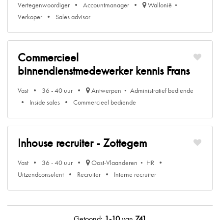
Vertegenwoordiger
Accountmanager
Wallonië
Verkoper
Sales advisor
Commercieel
binnendienstmedewerker kennis Frans
Vast
36 - 40 uur
Antwerpen
Administratief bediende
Inside sales
Commercieel bediende
Inhouse recruiter - Zottegem
Vast
36 - 40 uur
Oost-Vlaanderen
HR
Uitzendconsulent
Recruiter
Interne recruiter
Getoond:
1-10
van
741