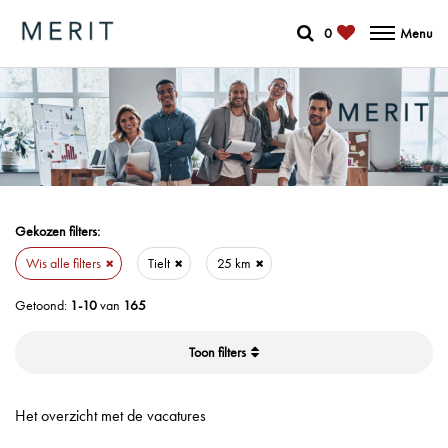
0
Menu
Gekozen filters:
Wis alle filters
Tielt
25 km
Getoond:
1-10
van
165
filters
Het overzicht met de vacatures