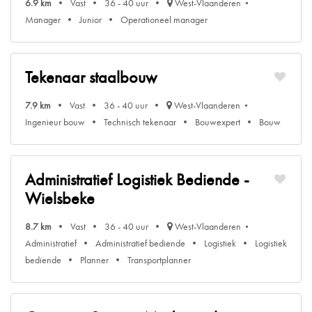
6.9 km
Vast
36 - 40 uur
West-Vlaanderen
Manager
Junior
Operationeel manager
Tekenaar staalbouw
7.9 km
Vast
36 - 40 uur
West-Vlaanderen
Ingenieur bouw
Technisch tekenaar
Bouwexpert
Bouw
Administratief Logistiek Bediende -
Wielsbeke
8.7 km
Vast
36 - 40 uur
West-Vlaanderen
Administratief
Administratief bediende
Logistiek
Logistiek
bediende
Planner
Transportplanner