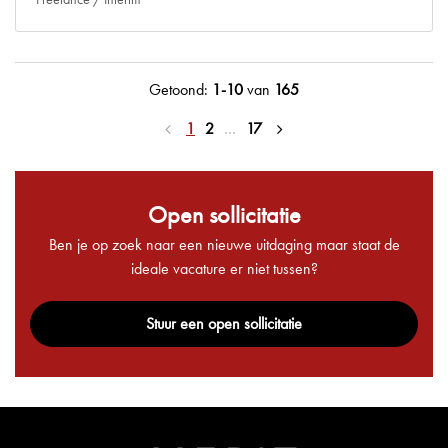
Getoond:
1-10
van
165
1
2
…
17
Open sollicitatie
Ben je op zoek naar een nieuwe uitdaging maar staat de
ideale vacature er niet tussen?
Stuur een open sollicitatie