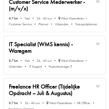
Customer Service Mederwerker -
(m/v/x)
8.7 km
Vast
36 - 40 uur
West-Vlaanderen
Customer Service
Planner
Uitzenden
Transportplanner
IT Specialist (WMS kennis) -
Waregem
8.7 km
Vast
36 - 40 uur
West-Vlaanderen
Uitzenden
IT Support
Projectmanager IT
Freelance HR Officer (Tijdelijke
Opdracht – Juli & Augustus)
8.7 km
36 - 40 uur
West-Vlaanderen
HR Officer
Freelance / Interim