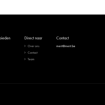
 bieden
Direct naar
Contact
Over ons
merit@merit.be
Contact
Team