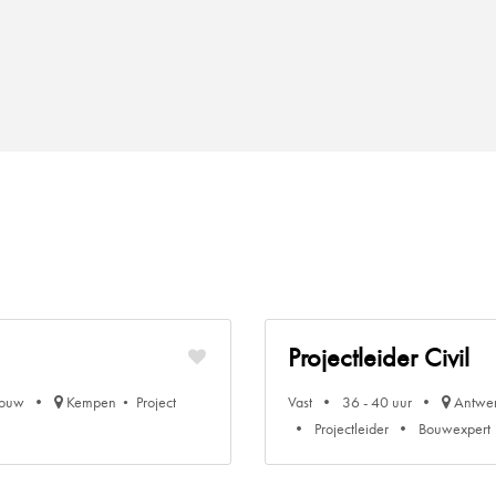
Projectleider Civil
bouw
Kempen
Project
Vast
36 - 40 uur
Antwe
Projectleider
Bouwexpert