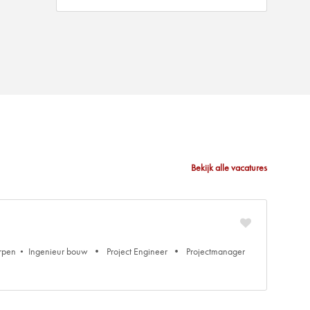
Bekijk alle vacatures
rpen
Ingenieur bouw
Project Engineer
Projectmanager