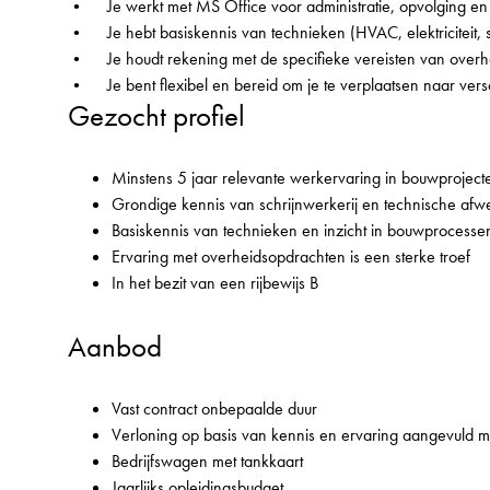
• Je werkt met MS Office voor administratie, opvolging en
• Je hebt basiskennis van technieken (HVAC, elektriciteit, sa
• Je houdt rekening met de specifieke vereisten van overhe
• Je bent flexibel en bereid om je te verplaatsen naar ver
Gezocht profiel
Minstens 5 jaar relevante werkervaring in bouwproject
Grondige kennis van schrijnwerkerij en technische afw
Basiskennis van technieken en inzicht in bouwprocesse
Ervaring met overheidsopdrachten is een sterke troef
In het bezit van een rijbewijs B
Aanbod
Vast contract onbepaalde duur
Verloning op basis van kennis en ervaring aangevuld
Bedrijfswagen met tankkaart
Jaarlijks opleidingsbudget