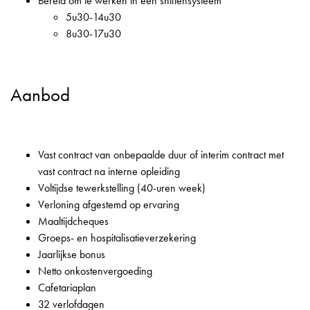
Bereid om te werken in een shiftensysteem
5u30-14u30
8u30-17u30
Aanbod
Vast contract van onbepaalde duur of interim contract met
vast contract na interne opleiding
Voltijdse tewerkstelling (40-uren week)
Verloning afgestemd op ervaring
Maaltijdcheques
Groeps- en hospitalisatieverzekering
Jaarlijkse bonus
Netto onkostenvergoeding
Cafetariaplan
32 verlofdagen