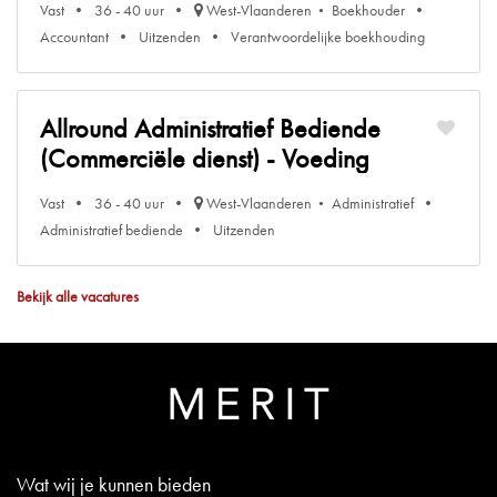
Vast
36 - 40 uur
West-Vlaanderen
Boekhouder
Accountant
Uitzenden
Verantwoordelijke boekhouding
Allround Administratief Bediende
(Commerciële dienst) - Voeding
Vast
36 - 40 uur
West-Vlaanderen
Administratief
Administratief bediende
Uitzenden
Bekijk alle vacatures
Wat wij je kunnen bieden