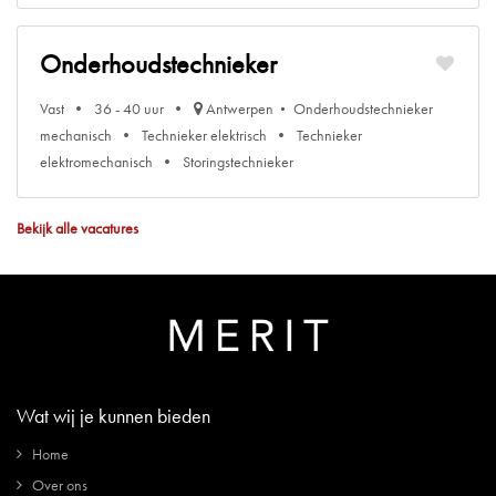
Onderhoudstechnieker
Vast
36 - 40 uur
Antwerpen
Onderhoudstechnieker
mechanisch
Technieker elektrisch
Technieker
elektromechanisch
Storingstechnieker
Bekijk alle vacatures
Wat wij je kunnen bieden
Home
Over ons