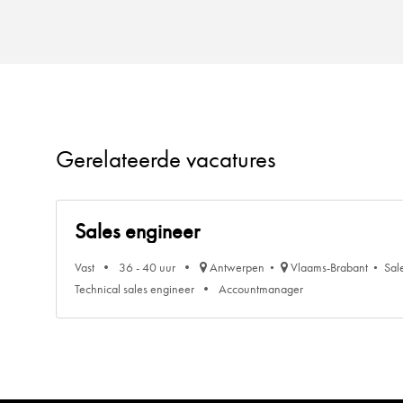
Gerelateerde vacatures
Sales engineer
Vast
36 - 40 uur
Antwerpen
Vlaams-Brabant
Sal
Technical sales engineer
Accountmanager