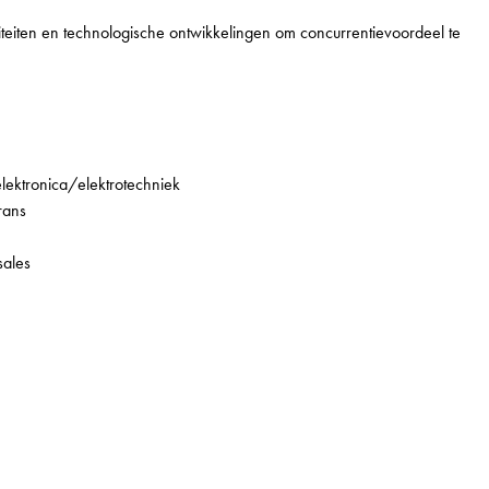
iviteiten en technologische ontwikkelingen om concurrentievoordeel te
 elektronica/elektrotechniek
rans
sales