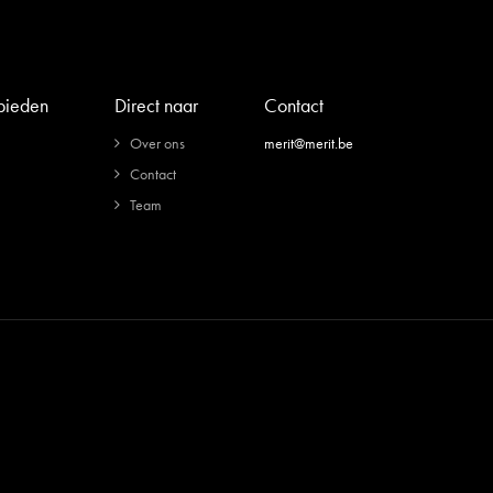
 bieden
Direct naar
Contact
Over ons
merit@merit.be
Contact
Team