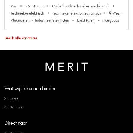
Vast
36 - 40 uur
Onderhoudstechnieker mechanisch
Technieker elektrisch
Technieker elektromechanisch
West-
Vlaanderen
Industrieel elektricien
Elektriciteit
Ploegbaas
Bekijk alle vacatures
Wat wij je kunnen bieden
Home
Over ons
Direct naar
Over ons