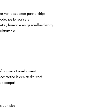
en van bestaande partnerships
ducties te realiseren
etail, farmacie en gezondheidszorg
eistrategie
of Business Development
cosmetica is een sterke troef
hte aanpak
s een plus