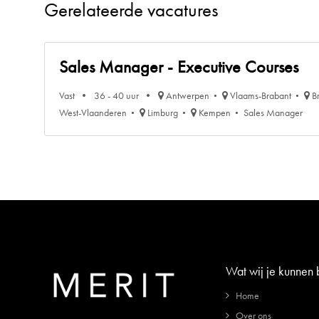
Gerelateerde vacatures
Sales Manager - Executive Courses
Vast
36 - 40 uur
Antwerpen
Vlaams-Brabant
B
West-Vlaanderen
Limburg
Kempen
Sales Manager
Wat wij je kunnen
Home
Over ons