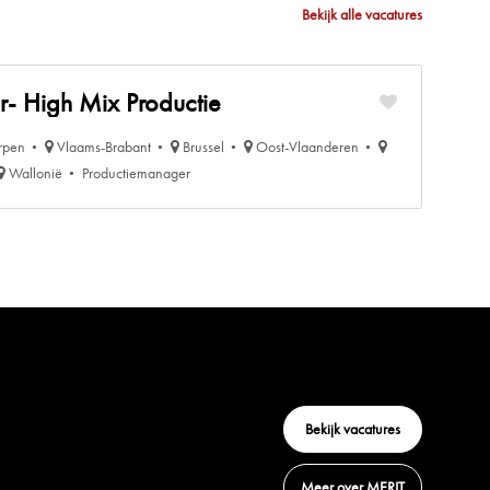
Bekijk alle vacatures
- High Mix Productie
rpen
Vlaams-Brabant
Brussel
Oost-Vlaanderen
Wallonië
Productiemanager
Bekijk vacatures
Meer over MERIT