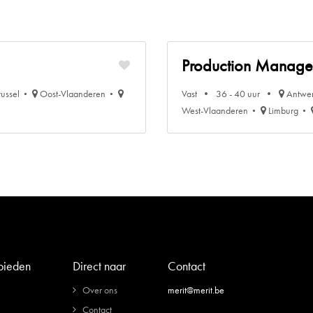
Production Manager
russel
Oost-Vlaanderen
Vast
36 - 40 uur
Antwe
West-Vlaanderen
Limburg
 bieden
Direct naar
Contact
Over ons
merit@merit.be
Contact