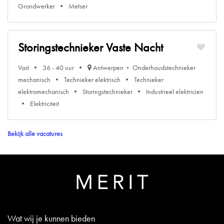
Grondwerker
Metser
Storingstechnieker Vaste Nacht
Vast
36 - 40 uur
Antwerpen
Onderhoudstechnieker
mechanisch
Technieker elektrisch
Technieker
elektromechanisch
Storingstechnieker
Industrieel elektricien
Elektriciteit
Bekijk alle vacatures
Wat wij je kunnen bieden