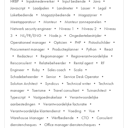
HRBP
Inpakmedewerker
Input bediende
Java
Javascript
Laadpalen
Landmeter
Lasser
Legal
Loketbediende
Magazijnbediende
Magazijnier
Meetapparatuur
Monteur
Monteur zonnepanelen
Netwerk security engineer
Niveau 1
Niveau 2
Niveau
3
NL/FR/ENG
Node.js
Ongediertebestrijder
Operationeel manager
Opticien
PHP
Pistoolschilder
Procurement manager
Productieplanner
Python
React
Redacteur
Regiomanager
Regioverantwoordelijke
Reisconsulent
Relatiebeheerder
Rental agent
RF
Engineer
Ruby
Sales coach
Scala
Schadebeheerder
Senior
Service Desk Operator
Solution Architect
Syndicus
Technical writer
Technisch
manager
Toerisme
Travel consultant
Tuinarchitect
Typescript
Vastgoedmakelaar
Verantwoordelijke
aanbestedingen
Verantwoordelijke facturatie
Verantwoordelijke klantendienst
Voeding
Vue
Warehouse Manager
Werfbediende
CTO
Consulent
dienstencheques
Office manager dienstencheques