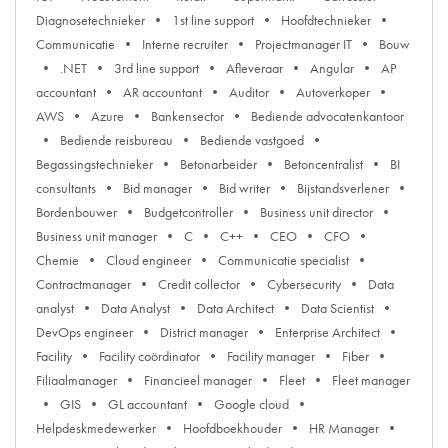
Diagnosetechnieker
1st line support
Hoofdtechnieker
Communicatie
Interne recruiter
Projectmanager IT
Bouw
.NET
3rd line support
Afleveraar
Angular
AP
accountant
AR accountant
Auditor
Autoverkoper
AWS
Azure
Bankensector
Bediende advocatenkantoor
Bediende reisbureau
Bediende vastgoed
Begassingstechnieker
Betonarbeider
Betoncentralist
BI
consultants
Bid manager
Bid writer
Bijstandsverlener
Bordenbouwer
Budgetcontroller
Business unit director
Business unit manager
C
C++
CEO
CFO
Chemie
Cloud engineer
Communicatie specialist
Contractmanager
Credit collector
Cybersecurity
Data
analyst
Data Analyst
Data Architect
Data Scientist
DevOps engineer
District manager
Enterprise Architect
Facility
Facility coördinator
Facility manager
Fiber
Filiaalmanager
Financieel manager
Fleet
Fleet manager
GIS
GL accountant
Google cloud
Helpdeskmedewerker
Hoofdboekhouder
HR Manager