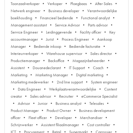
Toonzaalverkoper
Verkoper
Ploegbaas
After Sales
Netwerk engineer
Business developer
Verantwoordelijke
boekhouding
Financieel bediende
Functional analyst
Management assistant
Service Advisor
Parts advisor
Service Engineer
Leidinggevende
Facility officer
Key
accountmanager
Jurist
Process Engineer
Aankoop
Manager
Bediende inkoop
Bediende facturatie
Interieurverkoper
Warehouse supervisor
Sales director
Productiemanager
Backoffice
Magazijnbeheerder
Assistent
Douanedeclarant
IT Support
Coach
Marketing
Marketing Manager
Digital marketing
Marketing medewerker
2nd line support
System engineer
Data Engineer
Werkplaatsverantwoordelijke
Content
creator
Sales advisor
Recruiter
eCommerce Specialist
Advisor
Junior
Business analyst
Telesales
Product Manager
Product Owner
Business development
officer
Fleet officer
Developer
Merchandiser
Schrijnwerker
Assistent filiaalmanager
Cost controller
ICT
Procurement
Retail
Supermarkt
Carrossier