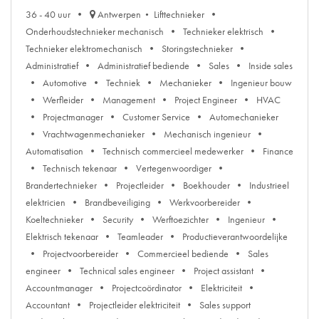
36 - 40 uur
Antwerpen
Lifttechnieker
Onderhoudstechnieker mechanisch
Technieker elektrisch
Technieker elektromechanisch
Storingstechnieker
Administratief
Administratief bediende
Sales
Inside sales
Automotive
Techniek
Mechanieker
Ingenieur bouw
Werfleider
Management
Project Engineer
HVAC
Projectmanager
Customer Service
Automechanieker
Vrachtwagenmechanieker
Mechanisch ingenieur
Automatisation
Technisch commercieel medewerker
Finance
Technisch tekenaar
Vertegenwoordiger
Brandertechnieker
Projectleider
Boekhouder
Industrieel
elektricien
Brandbeveiliging
Werkvoorbereider
Koeltechnieker
Security
Werftoezichter
Ingenieur
Elektrisch tekenaar
Teamleader
Productieverantwoordelijke
Projectvoorbereider
Commercieel bediende
Sales
engineer
Technical sales engineer
Project assistant
Accountmanager
Projectcoördinator
Elektriciteit
Accountant
Projectleider elektriciteit
Sales support