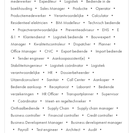
medewerker
Expediteur
Logistiek
Bediende in de
boekhouding
Sales Manager
Productie
Operator
Productiemedewerker
Verantwoordelijke
Calculator
Residentieel elektricien
BIM Modelleur
Technisch bediende
Projectverantwoordelijke
Preventieadviseur
EHS
E
& I
Klantendienst
Logistiek bediende
Bouwexpert
Manager
Kwaliteitscontroleur
Dispatcher
Planner
Office Manager
CNC
Export bediende
Import bediende
Tender engineer
Aankoopassistent(e)
Stabiliteitsingenieur
Logistiek coördinator
Logistiek
verantwoordelijke
HR
Dossierbeheerder
Uitzendconsulent
Sanitair
Call Center
Aankoper
Bediende aankoop
Receptionist
Laborant
Bediende
verzekeringen
HR Officer
Transportplanner
Supervisor
Coördinator
Meet- en regeltechnieker
Onthaalbediende
Supply Chain
Supply chain manager
Business controller
Financial controller
Credit controller
Business Development Manager
Business development manager
Payroll
Test engineer
Architect
Audit