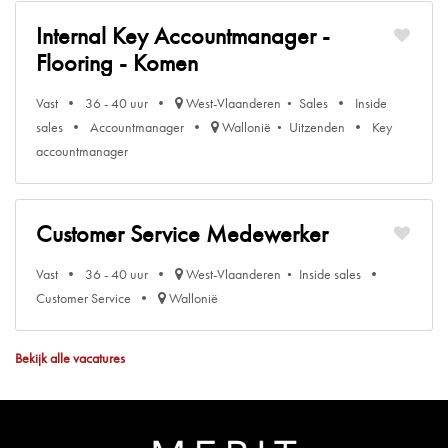
Internal Key Accountmanager -
Flooring - Komen
Vast
36 - 40 uur
West-Vlaanderen
Sales
Inside
sales
Accountmanager
Wallonië
Uitzenden
Key
accountmanager
Customer Service Medewerker
Vast
36 - 40 uur
West-Vlaanderen
Inside sales
Customer Service
Wallonië
Bekijk alle vacatures