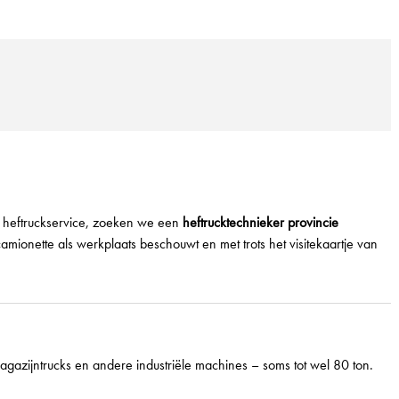
n heftruckservice, zoeken we een
heftrucktechnieker
provincie
camionette als werkplaats beschouwt en met trots het visitekaartje van
magazijntrucks en andere industriële machines – soms tot wel 80 ton.