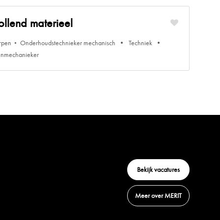
ollend materieel
rpen
Onderhoudstechnieker mechanisch
Techniek
enmechanieker
Bekijk vacatures
Meer over MERIT