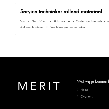
Service technieker rollend materieel
Vast
36 - 40 uur
Antwerpen
Onderhoudstechnieker 
Automechanieker
Vrachtwagenmechanieker
Wat wij je kunnen
Home
Over ons