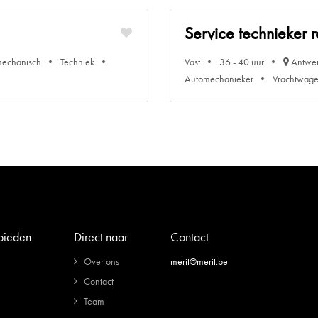
Service technieker r
mechanisch
Techniek
Vast
36 - 40 uur
Antwe
Automechanieker
Vrachtwag
 bieden
Direct naar
Contact
Over ons
merit@merit.be
Contact
Team