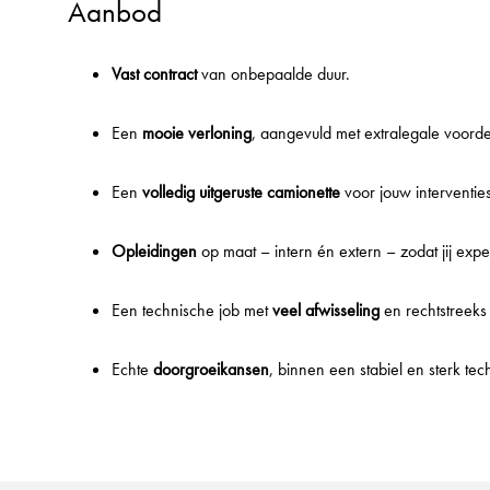
Aanbod
Vast contract
van onbepaalde duur.
Een
mooie verloning
, aangevuld met extralegale voord
Een
volledig uitgeruste camionette
voor jouw interventies
Opleidingen
op maat – intern én extern – zodat jij expe
Een technische job met
veel afwisseling
en rechtstreeks 
Echte
doorgroeikansen
, binnen een stabiel en sterk tech