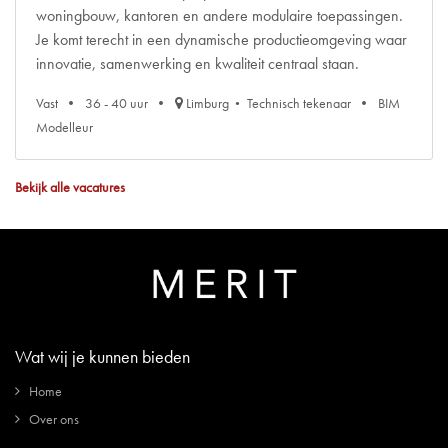
woningbouw, kantoren en andere modulaire toepassingen.
Je komt terecht in een dynamische productieomgeving waar
innovatie, samenwerking en kwaliteit centraal staan.
Vast
36 - 40 uur
Limburg
Technisch tekenaar
BIM
Modelleur
Bekijk alle vacatures
Wat wij je kunnen bieden
Home
Over ons