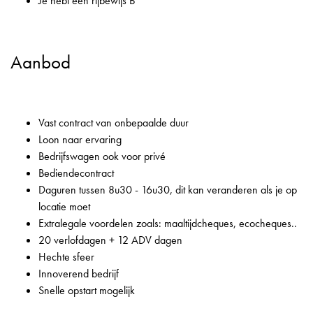
Je hebt een rijbewijs B
Aanbod
Vast contract van onbepaalde duur
Loon naar ervaring
Bedrijfswagen ook voor privé
Bediendecontract
Daguren tussen 8u30 - 16u30, dit kan veranderen als je op
locatie moet
Extralegale voordelen zoals: maaltijdcheques, ecocheques..
20 verlofdagen + 12 ADV dagen
Hechte sfeer
Innoverend bedrijf
Snelle opstart mogelijk