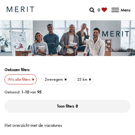
0
Menu
Gekozen filters:
Wis alle filters
Zwevegem
25 km
Getoond:
1-10
van
95
filters
Het overzicht met de vacatures