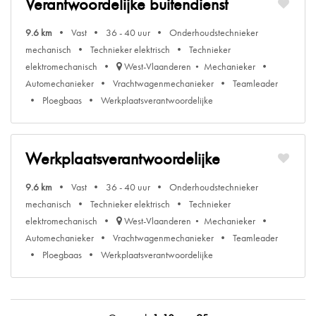
Verantwoordelijke buitendienst
9.6 km
Vast
36 - 40 uur
Onderhoudstechnieker
mechanisch
Technieker elektrisch
Technieker
elektromechanisch
West-Vlaanderen
Mechanieker
Automechanieker
Vrachtwagenmechanieker
Teamleader
Ploegbaas
Werkplaatsverantwoordelijke
Werkplaatsverantwoordelijke
9.6 km
Vast
36 - 40 uur
Onderhoudstechnieker
mechanisch
Technieker elektrisch
Technieker
elektromechanisch
West-Vlaanderen
Mechanieker
Automechanieker
Vrachtwagenmechanieker
Teamleader
Ploegbaas
Werkplaatsverantwoordelijke