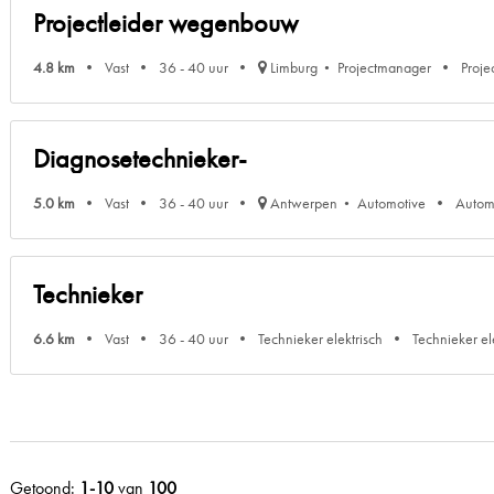
Projectleider wegenbouw
4.8 km
Vast
36 - 40 uur
Limburg
Projectmanager
Proje
Diagnosetechnieker-
5.0 km
Vast
36 - 40 uur
Antwerpen
Automotive
Autom
Technieker
6.6 km
Vast
36 - 40 uur
Technieker elektrisch
Technieker e
Getoond:
1-10
van
100