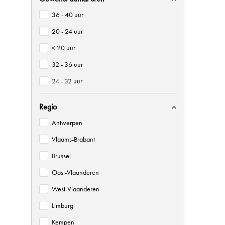
36 - 40 uur
20 - 24 uur
< 20 uur
32 - 36 uur
24 - 32 uur
Regio
Antwerpen
Vlaams-Brabant
Brussel
Oost-Vlaanderen
West-Vlaanderen
Limburg
Kempen