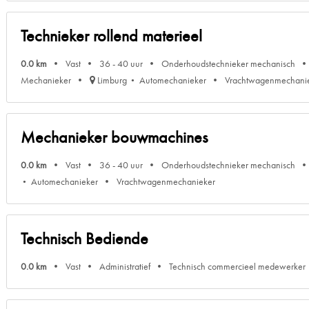
Technieker rollend materieel
0.0 km
Vast
36 - 40 uur
Onderhoudstechnieker mechanisch
Mechanieker
Limburg
Automechanieker
Vrachtwagenmechani
Mechanieker bouwmachines
0.0 km
Vast
36 - 40 uur
Onderhoudstechnieker mechanisch
Automechanieker
Vrachtwagenmechanieker
Technisch Bediende
0.0 km
Vast
Administratief
Technisch commercieel medewerker