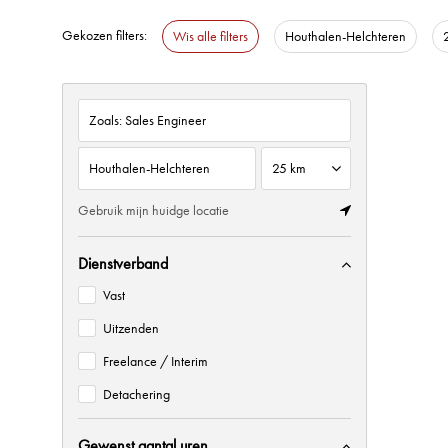
Gekozen filters:
Wis alle filters
Houthalen-Helchteren
HR Officer
Zoals:
Gebruik mijn huidge locatie
Dienstverband
Vast
Uitzenden
Freelance / Interim
Detachering
Gewenst aantal uren