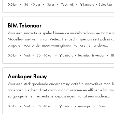
0.0 km
36 - 40 uur
Sales
Techniek
Limburg
Sales Man
BIM Tekenaar
Voor een innovatieve speler binnen de modulaire bouwsector zijn
Modelleur met kennis van Vertex. Het bedrijf specialiseert zich in
projecten voor onder meer woningbouw, kantoren en andere...
0.0 km
Vast
36 - 40 uur
Limburg
Technisch tekenaar
B
Aankoper Bouw
Voor een sterk groeiende onderneming actief in innovatieve modul
aankoper. Het bedrijf zet volop in op duurzame en efficiënte bou
zorgprojecten en recreatieve toepassingen. Vanuit een modern...
0.0 km
Vast
36 - 40 uur
Limburg
Aankoper
Bouw