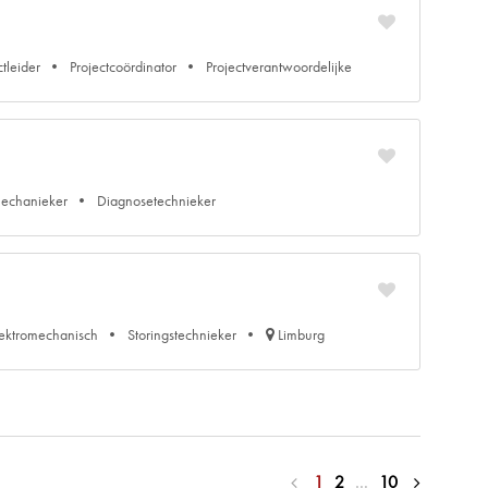
ctleider
Projectcoördinator
Projectverantwoordelijke
echanieker
Diagnosetechnieker
lektromechanisch
Storingstechnieker
Limburg
1
2
…
10